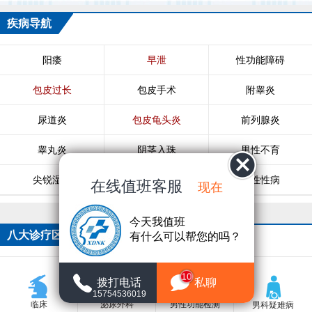
疾病导航
阳痿
早泄
性功能障碍
包皮过长
包皮手术
附睾炎
尿道炎
包皮龟头炎
前列腺炎
睾丸炎
阴茎入珠
男性不育
尖锐湿疣
生殖器疱疹
男性性病
在线值班客服
现在
今天我值班
八大诊疗区
有什么可以帮您的吗？
10
拨打电话
私聊
15754536019
临床
泌尿外科
男性功能检测
男科疑难病