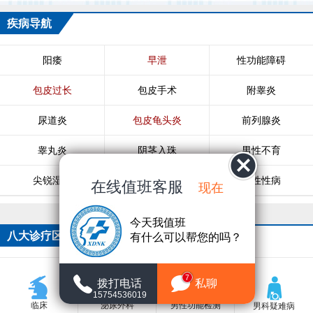
疾病导航
阳痿
早泄
性功能障碍
包皮过长
包皮手术
附睾炎
尿道炎
包皮龟头炎
前列腺炎
睾丸炎
阴茎入珠
男性不育
尖锐湿疣
生殖器疱疹
男性性病
在线值班客服
现在
今天我值班
八大诊疗区
有什么可以帮您的吗？
7
拨打电话
私聊
15754536019
临床
泌尿外科
男性功能检测
男科疑难病