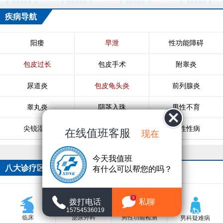
疾病导航
阳痿
早泄
性功能障碍
包皮过长
包皮手术
附睾炎
尿道炎
包皮龟头炎
前列腺炎
睾丸炎
阴茎入珠
男性不育
尖锐湿疣
生殖器疱疹
男性性病
在线值班客服
现在
今天我值班
八大诊疗区
有什么可以帮您的吗？
9
拨打电话
私聊
15754536019
临床
泌尿外科
男性功能检测
男科疑难病