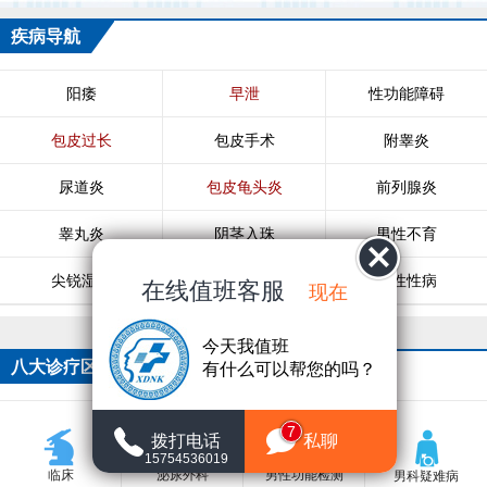
疾病导航
阳痿
早泄
性功能障碍
包皮过长
包皮手术
附睾炎
尿道炎
包皮龟头炎
前列腺炎
睾丸炎
阴茎入珠
男性不育
尖锐湿疣
生殖器疱疹
男性性病
在线值班客服
现在
今天我值班
八大诊疗区
有什么可以帮您的吗？
7
拨打电话
私聊
15754536019
临床
泌尿外科
男性功能检测
男科疑难病