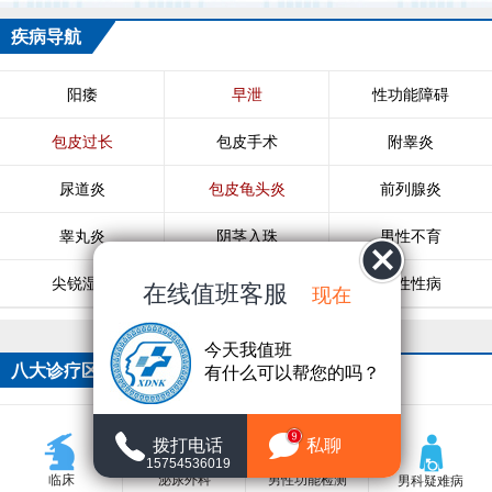
疾病导航
阳痿
早泄
性功能障碍
包皮过长
包皮手术
附睾炎
尿道炎
包皮龟头炎
前列腺炎
睾丸炎
阴茎入珠
男性不育
尖锐湿疣
生殖器疱疹
男性性病
在线值班客服
现在
今天我值班
八大诊疗区
有什么可以帮您的吗？
9
拨打电话
私聊
15754536019
临床
泌尿外科
男性功能检测
男科疑难病